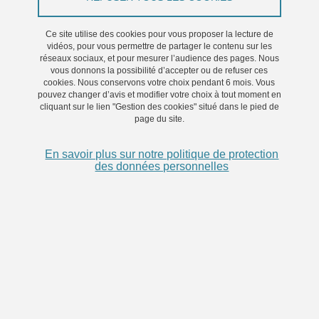
aux interventions, nous inclurons les connaissances scientifiques
acquises dans le WP2 et utiliserons la plateforme de données
Ce site utilise des cookies pour vous proposer la lecture de
vidéos, pour vous permettre de partager le contenu sur les
sécurisée établie dans le WP3 pour : 1) identifier des profils de
réseaux sociaux, et pour mesurer l’audience des pages. Nous
patients spécifiques ou des modèles longitudinaux typiques
vous donnons la possibilité d’accepter ou de refuser ces
cookies. Nous conservons votre choix pendant 6 mois. Vous
d'évolution dans le temps (trajectoires), et 2) construire de
pouvez changer d’avis et modifier votre choix à tout moment en
nouveaux modèles prédictifs et des outils utiles pour la gestion
cliquant sur le lien "Gestion des cookies" situé dans le pied de
page du site.
clinique qui prennent en compte l'hétérogénéité des trajectoires
des patients.
En savoir plus sur notre politique de protection
des données personnelles
La construction de trajectoires de patients à partir d'un large
ensemble de covariables multidimensionnelles provenant de
différentes sources et mesurées de manière répétée dans le
temps soulève des défis méthodologiques qui seront relevés par
une équipe biostatistique dédiée, combinant les forces de
plusieurs biostatisticiens (HP2, LIG, UGA data institute) en
partenariat avec des experts nationaux et internationaux.
Nous développerons des stratégies basées sur l'analyse